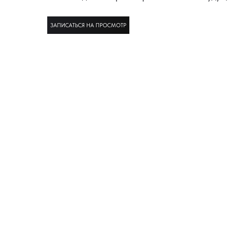
ЗАПИСАТЬСЯ НА ПРОСМОТР
ШОУРУМ, респ. Адыгея, пгт. Яблоновский, ул. Луговая, 7А; 