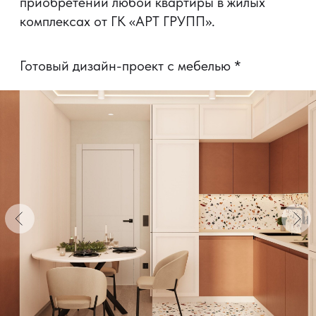
*
_
Визуализация дизайна помещения
с мебелировкой предоставлена в качестве
ознакомительного примера.
Квартиры с готовым ремонтом продаются без
мебели.
Подобрать
вариант
планировки