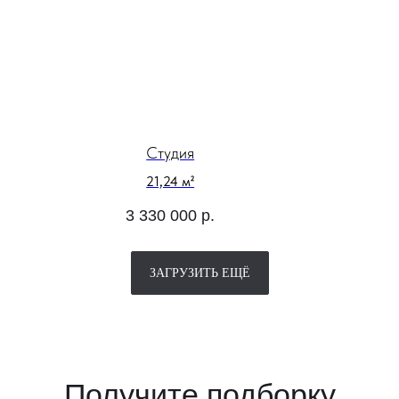
Согласен (а) на обработку
персональных данных и ознакомлен (а)
с условиями
Политики в отношении
обработки персональных данных
ПОЛУЧИТЬ ПОДБОРКУ
Студия
21,24 м²
3 330 000
р.
ЗАГРУЗИТЬ ЕЩЁ
Проекты