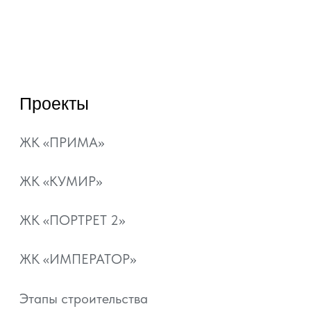
artgroup.krasnodar@mail.ru
ВЫБРАТЬ КВАРТИРУ
ЗАКАЗАТЬ ЗВОНОК
© 2022—2026, ГК «АРТ ГРУПП»
Любая информация, представленная на данном
сайте, носит исключительно информационный
характер и ни при каких условиях не является