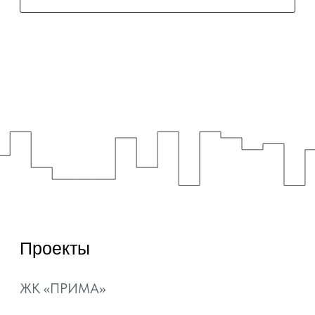
Любая информация, представленная на данном
сайте, носит исключительно информационный
характер и ни при каких условиях не является
публичной офертой, определяемой положениями
статьи 437 ГК РФ.
Подробная информация и проектные
декларации на сайте https://наш.дом.рф.
Политика обработки персональных данных
Согласие на обработку персональных данных
Уведомление об использовании файлов куки и
похожих технологий