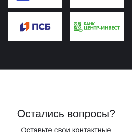
Паркинг
Шоурум
Способы
Акции
покупки
Ипотека
Рассрочка
Материнский капитал
Военная ипотека
Ипотечный калькулятор
О компании
Контакты
Документы
Отзывы