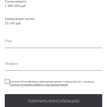
Сумма кредита
2 840 000
руб.
Ежемесячный платёж
20 347
руб.
Имя
Телефон
Остались вопросы?
Согласен (а) на обработку персональных данных и ознакомлен (а) с условиями
Политики в отношении обработки персональных данных
Оставьте свои контактные
данные, и мы свяжемся с вами
ПОЛУЧИТЬ КОНСУЛЬТАЦИЮ