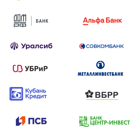
У нас вы сможете подобрать самое
оптимальное и выгодное предложение
из множества банков, а также заключить
кредитный договор без лишней траты
времени в центральном офисе компании.
Наши специалисты проконсультируют вас
и составят заявку на кредит. Мы сами
свяжемся с банками и отправим вашу заявку.
Далее вы сможете выбрать банк из тех, кто
пришлет одобрение. Заключим кредитный
договор с выбранным банком, а после
договор на квартиру с застройщиком.