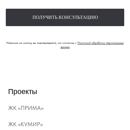
Квартиры
Коммерция
Квартиры с
ПОЛУЧИТЬ КОНСУЛЬТАЦИЮ
ремонтом
Паркинг
Шоурум
Нажимая на кнопку, вы подтверждаете, что согласны с
Политикой обработки персональных
Способы покупки
Акции
данных
Ипотека
Рассрочка
Материнский капитал
Военная ипотека
Ипотечный калькулятор
О компании
Контакты