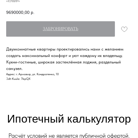
«КУМИР»
9690000,00
р.
ЗАБРОНИРОВАТЬ
Ипотечный калькулятор
Двухкомнатные квартиры проектировались нами с желанием
создать максимальный комфорт и уют каждому их владельцу.
Расчёт условий не является публичной офертой.
Кухни-гостиные, широкая застеклённая лоджия, раздельный
Финальные условия кредитования
сан.узел.
определяются при заключении договора.
Адрес: г. Армавир, ул. Кондратенко, 10
3dt-Kuula: 7bpQX
Ипотечная программа