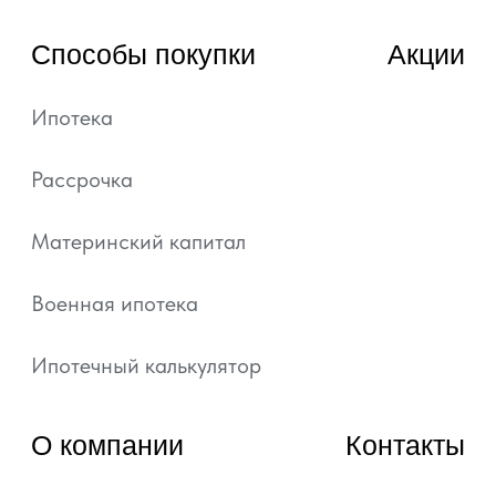
© 2022—2026, ГК «АРТ ГРУПП»
Любая информация, представленная на данном
сайте, носит исключительно информационный
характер и ни при каких условиях не является
публичной офертой, определяемой положениями
статьи 437 ГК РФ.
Подробная информация и проектные
декларации на сайте https://наш.дом.рф.
Политика обработки персональных данных
Согласие на обработку персональных данных
Уведомление об использовании файлов куки и
похожих технологий