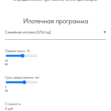
Первый взнос, %
15
80
Срок кредитования, лет
5
30
Проекты
Стоимость
0
руб.
ЖК «ПРИМА»