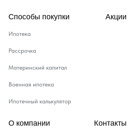
© 2022—2026, ГК «АРТ ГРУПП»
Любая информация, представленная на данном
сайте, носит исключительно информационный
характер и ни при каких условиях не является
публичной офертой, определяемой положениями
статьи 437 ГК РФ.
Подробная информация и проектные
декларации на сайте https://наш.дом.рф.
Политика обработки персональных данных
Согласие на обработку персональных данных
Уведомление об использовании файлов куки и
похожих технологий