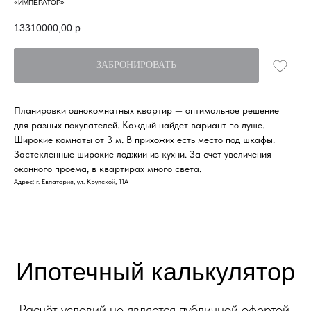
«ИМПЕРАТОР»
13310000,00
р.
ЗАБРОНИРОВАТЬ
Ипотечный калькулятор
Планировки однокомнатных квартир — оптимальное решение
для разных покупателей. Каждый найдет вариант по душе.
Расчёт условий не является публичной офертой.
Широкие комнаты от 3 м. В прихожих есть место под шкафы.
Финальные условия кредитования
Застекленные широкие лоджии из кухни. За счет увеличения
определяются при заключении договора.
оконного проема, в квартирах много света.
Адрес: г. Евпатория, ул. Крупской, 11А
Ипотечная программа