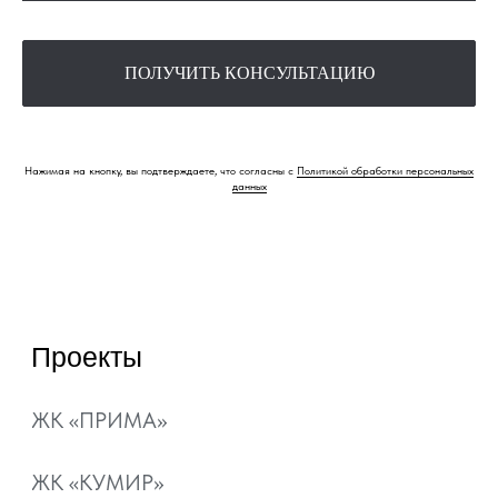
Квартиры
Коммерция
Квартиры с
ПОЛУЧИТЬ КОНСУЛЬТАЦИЮ
ремонтом
Паркинг
Шоурум
Нажимая на кнопку, вы подтверждаете, что согласны с
Политикой обработки персональных
Способы покупки
Акции
данных
Ипотека
Рассрочка
Материнский капитал
Военная ипотека
Ипотечный калькулятор
О компании
Контакты