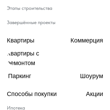
ВЫБРАТЬ КВАРТИРУ
ЗАКАЗАТЬ ЗВОНОК
© 2022—2026, ГК «АРТ ГРУПП»
Любая информация, представленная на данном
сайте, носит исключительно информационный
характер и ни при каких условиях не является
публичной офертой, определяемой положениями
статьи 437 ГК РФ.
Подробная информация и проектные
декларации на сайте https://наш.дом.рф.
Политика обработки персональных данных