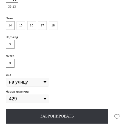
39,13
Этаж
14
15
16
17
18
Подъезд
5
Литер
3
Ипотечный калькулятор
Вид
Расчёт условий не является публичной офертой.
Финальные условия кредитования
Номер квартиры
определяются при заключении договора.
Ипотечная программа
ЗАБРОНИРОВАТЬ