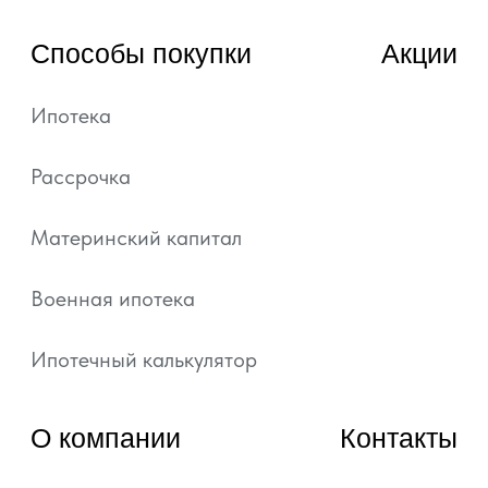
© 2022—2026, ГК «АРТ ГРУПП»
Любая информация, представленная на данном
сайте, носит исключительно информационный
характер и ни при каких условиях не является
публичной офертой, определяемой положениями
статьи 437 ГК РФ.
Подробная информация и проектные
декларации на сайте https://наш.дом.рф.
Политика обработки персональных данных
Согласие на обработку персональных данных
Уведомление об использовании файлов куки и
похожих технологий