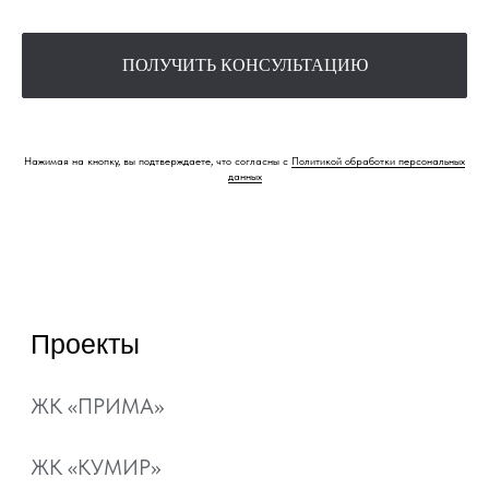
Квартиры
Коммерция
Квартиры с
ПОЛУЧИТЬ КОНСУЛЬТАЦИЮ
ремонтом
Паркинг
Шоурум
Нажимая на кнопку, вы подтверждаете, что согласны с
Политикой обработки персональных
Способы покупки
Акции
данных
Ипотека
Рассрочка
Материнский капитал
Военная ипотека
Ипотечный калькулятор
О компании
Контакты