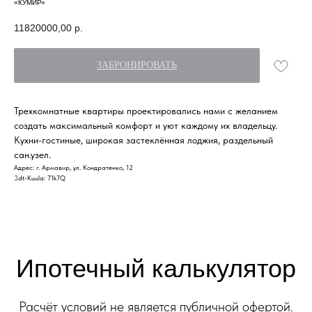
«КУМИР»
11820000,00
р.
ЗАБРОНИРОВАТЬ
Ипотечный калькулятор
Трехкомнатные квартиры проектировались нами с желанием
создать максимальный комфорт и уют каждому их владельцу.
Расчёт условий не является публичной офертой.
Кухни-гостиные, широкая застеклённая лоджия, раздельный
Финальные условия кредитования
сан.узел.
определяются при заключении договора.
Адрес: г. Армавир, ул. Кондратенко, 12
3dt-Kuula: 71k7Q
Ипотечная программа