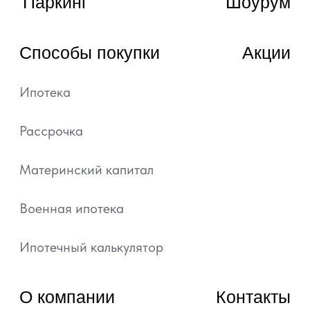
© 2022—2026, ГК «АРТ ГРУПП»
Любая информация, представленная на данном
сайте, носит исключительно информационный
характер и ни при каких условиях не является
публичной офертой, определяемой положениями
статьи 437 ГК РФ.
Подробная информация и проектные
декларации на сайте https://наш.дом.рф.
Политика обработки персональных данных
Согласие на обработку персональных данных
Уведомление об использовании файлов куки и
похожих технологий