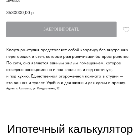
«КУМИР»
3530000,00
р.
ЗАБРОНИРОВАТЬ
Квартира-студия представляет собой квартиру без внутренних
Ипотечный калькулятор
перегородок и стен, которые разграничивали бы пространство.
По сути, она является единым жилым помещением, которое
Расчёт условий не является публичной офертой.
отведено одновременно и под спальню, и под гостиную,
Финальные условия кредитования
и под кухню. Единственная огороженная комната в студии —
определяются при заключении договора.
это ванная и туалет. Удобно и для жизни и для сдачи в аренду.
Адрес: г. Армавир, ул. Кондратенко, 12
Ипотечная программа