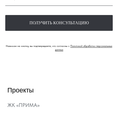
Квартиры
Коммерция
Квартиры с
ПОЛУЧИТЬ КОНСУЛЬТАЦИЮ
ремонтом
Паркинг
Шоурум
Нажимая на кнопку, вы подтверждаете, что согласны с
Политикой обработки персональных
Способы покупки
Акции
данных
Ипотека
Рассрочка
Материнский капитал
Военная ипотека
Ипотечный калькулятор
О компании
Контакты