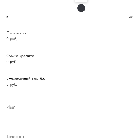
5
30
Стоимость
0
руб.
Проекты
Сумма кредита
0
руб.
ЖК «ПРИМА»
Ежемесячный платёж
ЖК «КУМИР»
0
руб.
ЖК «ПОРТРЕТ 2»
ЖК «ИМПЕРАТОР»
Имя
Этапы строительства
Завершённые проекты
Телефон