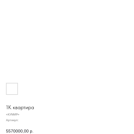
1К квартира
«КУМИР»
Артикул:
5570000,00
р.
Ипотечный калькулятор