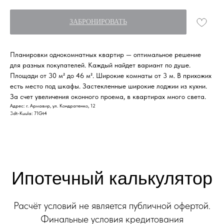
Расчёт условий не является публичной офертой.
ЗАБРОНИРОВАТЬ
Финальные условия кредитования
определяются при заключении договора.
Планировки однокомнатных квартир — оптимальное решение
для разных покупателей. Каждый найдет вариант по душе.
Ипотечная программа
Площади от 30 м² до 46 м². Широкие комнаты от 3 м. В прихожих
есть место под шкафы. Застекленные широкие лоджии из кухни.
За счет увеличения оконного проема, в квартирах много света.
Адрес: г. Армавир, ул. Кондратенко, 12
3dt-Kuula: 71Gt4