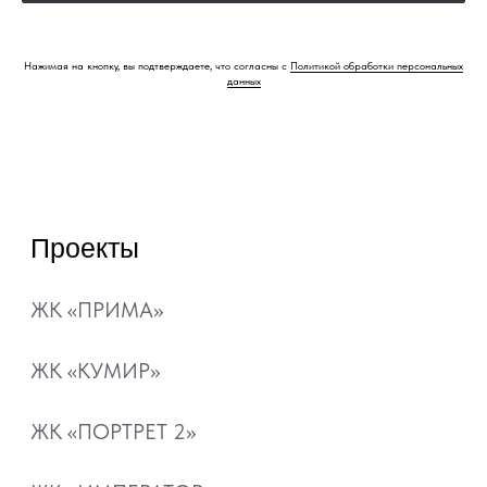
Ипотека
Рассрочка
Нажимая на кнопку, вы подтверждаете, что согласны с
Политикой обработки персональных
данных
Материнский капитал
Военная ипотека
Ипотечный калькулятор
О компании
Контакты
Документы
Отзывы
+7 800 101-21-11
+7 861 213-95-11