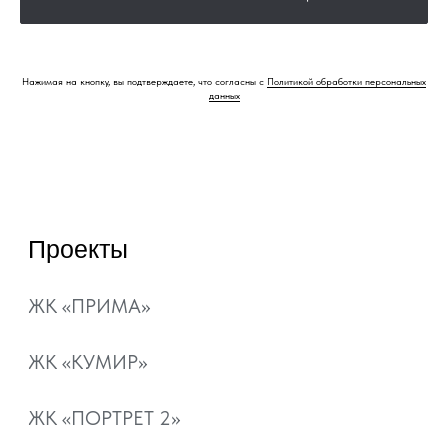
Ипотека
Рассрочка
Нажимая на кнопку, вы подтверждаете, что согласны с
Политикой обработки персональных
данных
Материнский капитал
Военная ипотека
Ипотечный калькулятор
О компании
Контакты
Документы
Отзывы
+7 800 101-21-11
+7 861 213-95-11