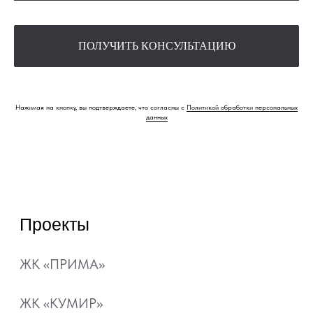
Квартиры
Коммерция
Квартиры с
ПОЛУЧИТЬ КОНСУЛЬТАЦИЮ
ремонтом
Паркинг
Шоурум
Нажимая на кнопку, вы подтверждаете, что согласны с
Политикой обработки персональных
Способы покупки
Акции
данных
Ипотека
Рассрочка
Материнский капитал
Военная ипотека
Ипотечный калькулятор
О компании
Контакты