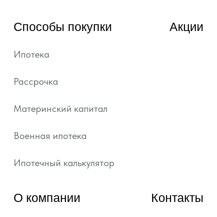
© 2022—2026, ГК «АРТ ГРУПП»
Любая информация, представленная на данном
сайте, носит исключительно информационный
характер и ни при каких условиях не является
публичной офертой, определяемой положениями
статьи 437 ГК РФ.
Подробная информация и проектные
декларации на сайте https://наш.дом.рф.
Политика обработки персональных данных
Согласие на обработку персональных данных
Уведомление об использовании файлов куки и
похожих технологий