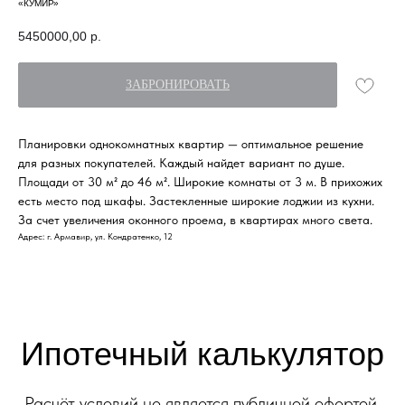
«КУМИР»
5450000,00
р.
ЗАБРОНИРОВАТЬ
Ипотечный калькулятор
Планировки однокомнатных квартир — оптимальное решение
для разных покупателей. Каждый найдет вариант по душе.
Расчёт условий не является публичной офертой.
Площади от 30 м² до 46 м². Широкие комнаты от 3 м. В прихожих
Финальные условия кредитования
есть место под шкафы. Застекленные широкие лоджии из кухни.
определяются при заключении договора.
За счет увеличения оконного проема, в квартирах много света.
Адрес: г. Армавир, ул. Кондратенко, 12
Ипотечная программа