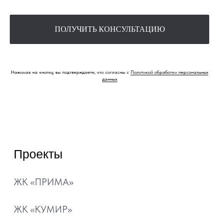
Квартиры
Коммерция
Квартиры с
ПОЛУЧИТЬ КОНСУЛЬТАЦИЮ
ремонтом
Паркинг
Шоурум
Нажимая на кнопку, вы подтверждаете, что согласны с
Политикой обработки персональных
Способы покупки
Акции
данных
Ипотека
Рассрочка
Материнский капитал
Военная ипотека
Ипотечный калькулятор
О компании
Контакты