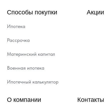
© 2022—2026, ГК «АРТ ГРУПП»
Любая информация, представленная на данном
сайте, носит исключительно информационный
характер и ни при каких условиях не является
публичной офертой, определяемой положениями
статьи 437 ГК РФ.
Подробная информация и проектные
декларации на сайте https://наш.дом.рф.
Политика обработки персональных данных
Согласие на обработку персональных данных
Уведомление об использовании файлов куки и
похожих технологий