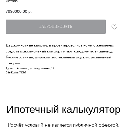
«КУМИР»
7990000,00
р.
ЗАБРОНИРОВАТЬ
Ипотечный калькулятор
Двухкомнатные квартиры проектировались нами с желанием
создать максимальный комфорт и уют каждому их владельцу.
Расчёт условий не является публичной офертой.
Кухни-гостиные, широкая застеклённая лоджия, раздельный
Финальные условия кредитования
сан.узел.
определяются при заключении договора.
Адрес: г. Армавир, ул. Кондратенко, 12
3dt-Kuula: 71Gr1
Ипотечная программа