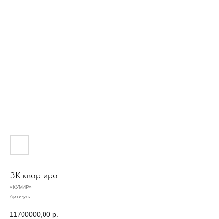
3К квартира
«КУМИР»
Артикул:
11700000,00
р.