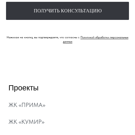
Способы покупки
Акции
ПОЛУЧИТЬ КОНСУЛЬТАЦИЮ
Ипотека
Рассрочка
Нажимая на кнопку, вы подтверждаете, что согласны с
Политикой обработки персональных
Материнский капитал
данных
Военная ипотека
Ипотечный калькулятор
О компании
Контакты
Документы
Отзывы
+7 800 101-21-11