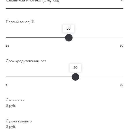
Первый взнос, %
50
15
80
Срок кредитования, лет
Проекты
20
ЖК «ПРИМА»
5
30
ЖК «КУМИР»
ЖК «ПОРТРЕТ 2»
Стоимость
0
руб.
ЖК «ИМПЕРАТОР»
Сумма кредита
Этапы строительства
0
руб.