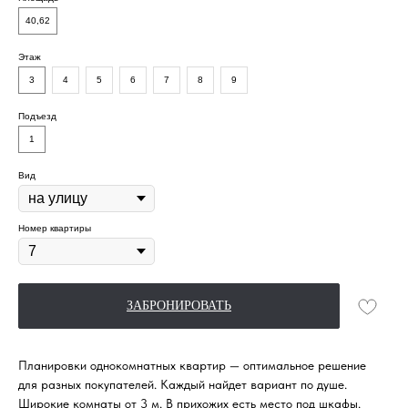
40,62
Этаж
3
4
5
6
7
8
9
Подъезд
1
Вид
Ипотечный калькулятор
Расчёт условий не является публичной офертой.
Номер квартиры
Финальные условия кредитования
определяются при заключении договора.
ЗАБРОНИРОВАТЬ
Ипотечная программа
Планировки однокомнатных квартир — оптимальное решение
для разных покупателей. Каждый найдет вариант по душе.
Широкие комнаты от 3 м. В прихожих есть место под шкафы.