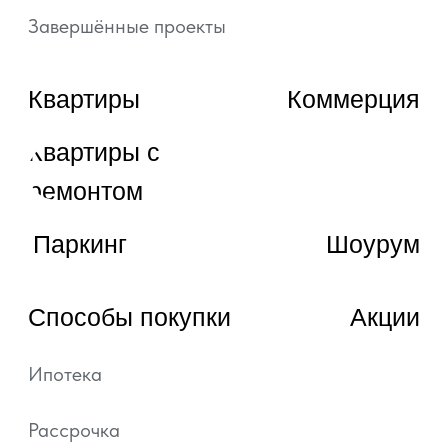
ЗАКАЗАТЬ ЗВОНОК
© 2022—2026, ГК «АРТ ГРУПП»
Любая информация, представленная на данном
сайте, носит исключительно информационный
характер и ни при каких условиях не является
публичной офертой, определяемой положениями
статьи 437 ГК РФ.
Подробная информация и проектные
декларации на сайте https://наш.дом.рф.
Политика обработки персональных данных
Согласие на обработку персональных данных
Уведомление об использовании файлов куки и