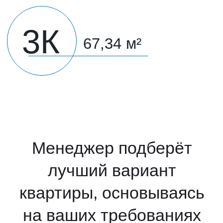
Материнский капитал
Военная ипотека
Ипотечный калькулятор
О компании
Контакты
Документы
Отзывы
+7 800 101-21-11
+7 861 213-95-11
artgroup.krasnodar@mail.ru