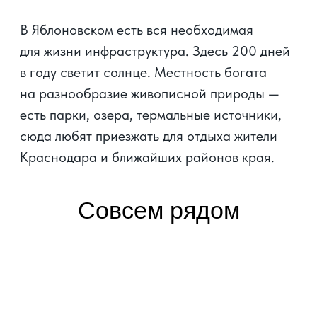
площадки, физкультурные площадки,
специальные площадки для отдыха взрослых.
Почти треть площади жилого комплекса
занимают зоны зелёных насаждений, клумбы,
газоны, дорожки для прогулок. Посадка
крупномеров высотой 4-6 метров обеспечит
жителям ЖК сразу же сформированную
здоровую экосистему. Установлена система
автоматического полива.
СОВРЕМЕННЫЕ СЕРВИСЫ
УПРАВЛЕНИЯ ДОМОВ
В ЖК «ПОРТРЕТ»
Продвинутая система «Умный дом» включает
в себя: телеметрию, управление домофоном
со смартфона, видеонаблюдение
и электрозаправочные станции. Все это
обеспечивает высокий уровень жизни
жителей комплекса.