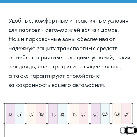
Площадь
1К
29,78 м² - 37,49 м²
2К
47,74 м² - 50,38 м²
3К
67,34 м²