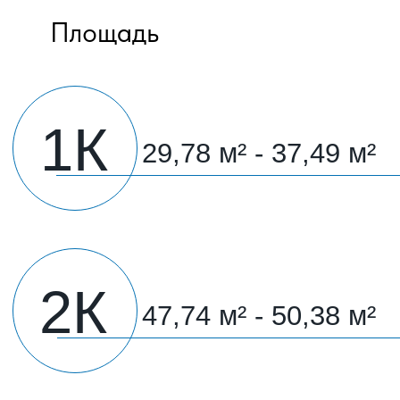
ЖК «ПОРТРЕТ 2»
ЖК «ИМПЕРАТОР»
Этапы строительства
Завершённые проекты
Квартиры
Коммерция
Квартиры с
ремонтом
Паркинг
Шоурум
Способы покупки
Акции
Ипотека
Рассрочка