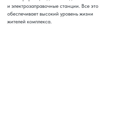
от неблагоприятных погодных условий, таких
как дождь, снег, град или палящее солнце,
а также гарантируют спокойствие
за сохранность вашего автомобиля.
Особенности
комплекса