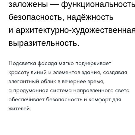
Расположение
Республика Адыгея, пгт.
Яблоновский, ул. Луговая, 7А
Построить маршрут
ЖК «ПОРТРЕТ»
расположен в уютном
и зелёном посёлке городского типа
Яблоновский. Посёлок расположен на левом
берегу реки Кубани. Расстояние
до Краснодара составляет 8 км по трассе.