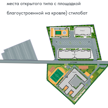
Качество
и комфорт
в пространстве
Умные планировки, компактные
для студентов или молодой пары,
или просторные варианты
с двумя санузлами.
Выполнено функциональное зонирование
квартир. Жилые комнаты не проходные.
Кухня выделена отдельным помещением
и имеет просторную площадь, это даёт
возможность разделить пространство на 2