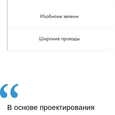
и архитектурно-художественная
выразительность.
Подсветка фасада мягко подчеркивает
красоту линий и элементов здания, создавая
элегантный облик в вечернее время,
а продуманная система направленного света
обеспечивает безопасность и комфорт для
жителей.