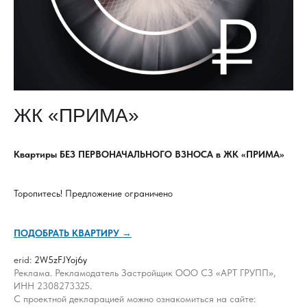
ЖК «ПРИМА»
Квартиры БЕЗ ПЕРВОНАЧАЛЬНОГО ВЗНОСА в ЖК «ПРИМА»
Торопитесь! Предложение ограничено
ПОДОБРАТЬ КВАРТИРУ →
erid:
2W5zFJYoj6y
Реклама. Рекламодатель Застройщик ООО СЗ «АРТ ГРУПП»,
ИНН 2308273325.
С проектной декларацией можно ознакомиться на сайте: