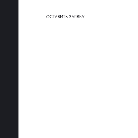
ОСТАВИТЬ ЗАЯВКУ
ЖК «ПОРТРЕТ», пгт. Яблоновский, ул. Луговая, д. 7А; застройщик ГК 